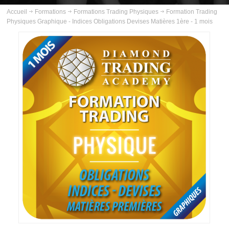
ABOUT US
Accueil
Formations
Formations Trading Physiques
Formation Trading
Physiques Graphique - Indices Obligations Devises Matières 1ère - 1 mois
INSCRIPTION
PLANNING
FORMATIONS
FORMATIONS TRADING EN LIGNE
Exclusif
FORMATIONS TRADING PHYSIQUES
COURS
VIDÉOS
INFOS PRATIQUES