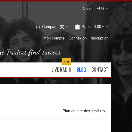
Devise:
EUR
Comparer
(0)
Panier
0,00 €
Mon compte
Connexion
Inscription
re Traders find success.
New
LIVE RADIO
BLOG
CONTACT
Plan de site des produits