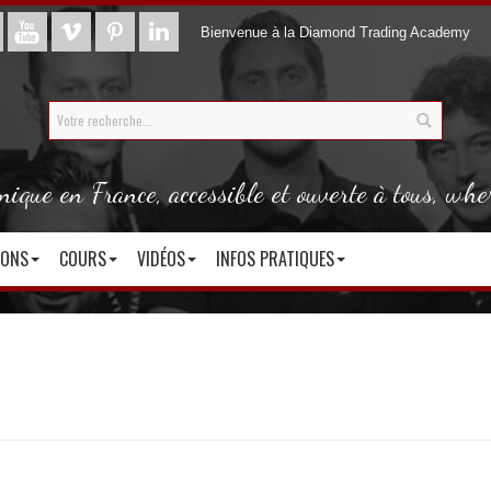
Bienvenue à la Diamond Trading Academy
que en France, accessible et ouverte à tous, whe
IONS
COURS
VIDÉOS
INFOS PRATIQUES