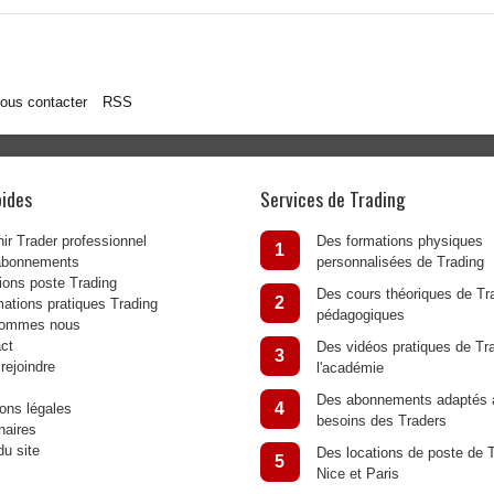
ous contacter
RSS
pides
Services de Trading
ir Trader professionnel
Des formations physiques
1
abonnements
personnalisées de Trading
ions poste Trading
Des cours théoriques de Tra
2
mations pratiques Trading
pédagogiques
sommes nous
ct
Des vidéos pratiques de Tr
3
rejoindre
l'académie
Des abonnements adaptés 
4
ons légales
besoins des Traders
naires
du site
Des locations de poste de T
5
Nice et Paris