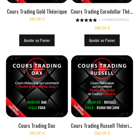
Cours Trading Gold Théorique
Cours Trading Eurodollar Théorique
LIVE RADIO
New
349,00 €
2 COMMENTAIRE(S)
349,00 €
Ajouter au Panier
Ajouter au Panier
Cours Trading Dax
Cours Trading Russell Théorique
349,00 €
349,00 €