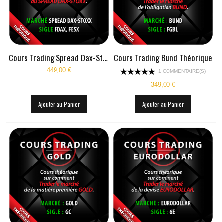
COURS TRADING DAX
COURS TRADING RUSSELL
COURS TRADING S&P
Cours Trading Spread Dax-Stoxx
Cours Trading Bund Théorique
449,00 €
COURS TRADING EUROSTOXX
1 COMMENTAIRE(S)
349,00 €
COURS TRADING SPREAD DAX-STOXX
Ajouter au Panier
Ajouter au Panier
COURS TRADING EUR/USD
VIDÉOS
INFOS PRATIQUES
CONTACT
BLOG