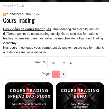
ABOUT US
Accueil
Cours
INSCRIPTION
S'abonner au flux RSS
Cours Trading
PLANNING
Des vidéos de cours théoriques
ultra pédagogiques expliquant les
différents points de
cours trading
enseignés au sein des
formations
FORMATIONS
trading
dispensées dans nos salles de marchés de la Diamond Trading
Academy.
Nos cours théoriques vous permettent de pouvoir suivre nos formations
COURS
à distance sans vous déplacer.
COURS TRADING GOLD
Trier Par
COURS TRADING PÉTROLE
Page :
1
COURS TRADING ARGENT
COURS TRADING BUND