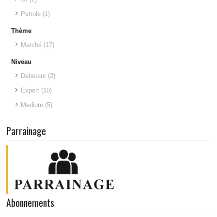
Petrole
(1)
Thème
Marché
(17)
Niveau
Debutant
(2)
Expert
(10)
Medium
(5)
Parrainage
Abonnements