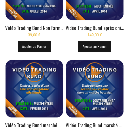
VIDÉOS TRADING BUND
VIDÉOS TRADING DAX
Vidéo Trading Bund Non Farm Payroll Juillet 2014
Vidéo Trading Bund après chiffre économique
VIDÉOS TRADING RUSSELL
39,00 €
149,00 €
VIDÉOS TRADING S&P
Ajouter au Panier
Ajouter au Panier
VIDÉOS TRADING EUROSTOXX
VIDÉOS TRADING SPREAD DAX-STOXX
VIDÉOS TRADING EUR/USD
INFOS PRATIQUES
CONTACT
Vidéo Trading Bund marché haussier
Vidéo Trading Bund marché haussier Avril 2014
BLOG