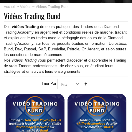
ABOUT US
Accueil
Vidéos
Vidéos Trading Bund
Vidéos Trading Bund
INSCRIPTION
Des
vidéos Trading
de cours pratiques des Traders de la Diamond
PLANNING
Trading Academy en argent réel et conditions réelles de marché, tradant
et expliquant leurs trades avec la pédagogie des cours de la Diamond
Trading Academy, sur tous les produits étudiés en formation: Eurostoxx,
FORMATIONS
Bund, Dax, Russel, S&P, Eurodollar, Pétrole, Or, Argent, et selon toutes
les conditions de marché connues.
COURS
Nos
vidéos Trading
vous permettent d'accéder et d’apprendre le Trading
de vrais Traders professionnels, de chez vous, en étudiant leurs
stratégies et en suivant leurs enseignements.
VIDÉOS
Trier Par
VIDÉOS TRADING GOLD
VIDÉOS TRADING PÉTROLE
VIDÉOS TRADING ARGENT