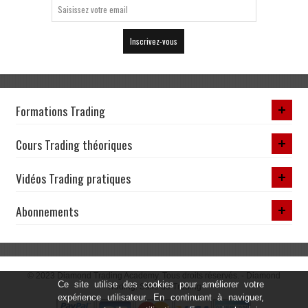
Inscrivez-vous
Formations Trading
Cours Trading théoriques
Vidéos Trading pratiques
Abonnements
© 2023 Diamond Trading Academy. Tous droits réservés. -
Diamond
Ce site utilise des cookies pour améliorer votre
Trading: Salle de Trading
expérience utilisateur. En continuant à naviguer,