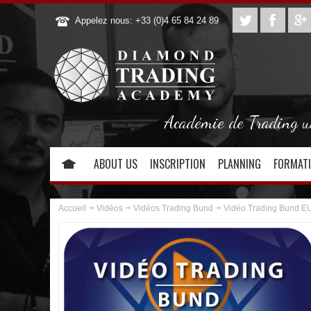
Appelez nous: +33 (0)4 65 84 24 89
Académie de Trading uni
ABOUT US
INSCRIPTION
PLANNING
FORMAT
Accueil
Vidéos
Vidéos Trading Bund
Vidéo Trading Bund EU