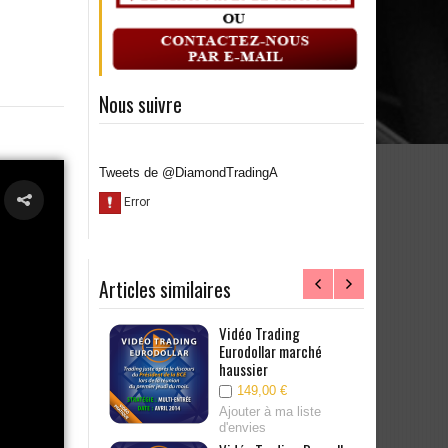
Nous suivre
Tweets de @DiamondTradingA
Articles similaires
rading Bund
Vidéo Trading
iffre
Eurodollar marché
ique
haussier
00 €
149,00 €
à ma liste
Ajouter à ma liste
s
d'envies