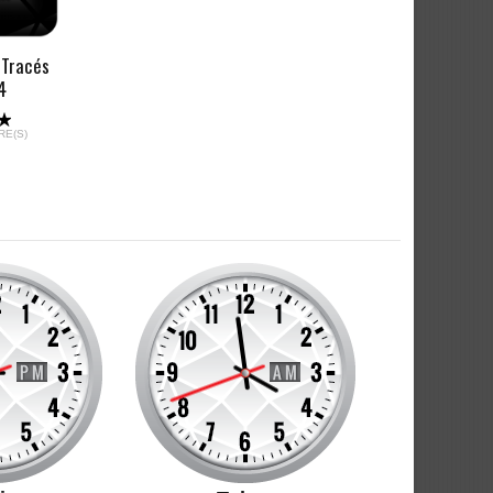
 Tracés
4
RE(S)