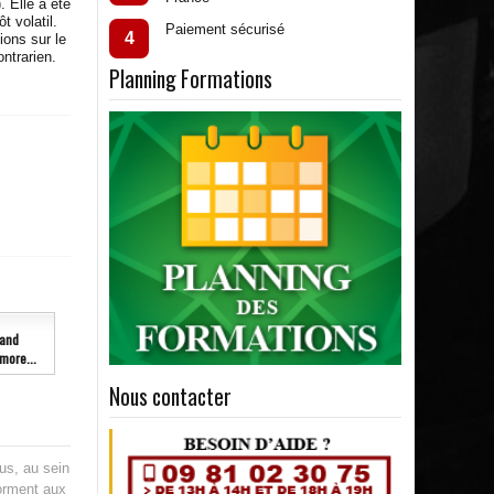
 Elle a été
t volatil.
Paiement sécurisé
4
ions sur le
ntrarien.
Planning Formations
and
more...
Nous contacter
us, au sein
forment aux