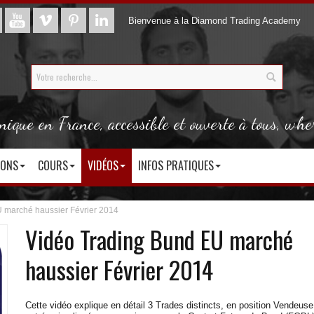
Bienvenue à la Diamond Trading Academy
que en France, accessible et ouverte à tous, whe
IONS
COURS
VIDÉOS
INFOS PRATIQUES
 marché haussier Février 2014
Vidéo Trading Bund EU marché
haussier Février 2014
Cette vidéo explique en détail 3 Trades distincts, en position Vendeuse