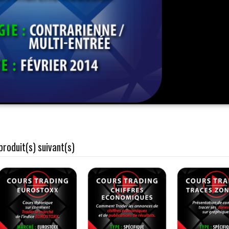
Vidéo T
marché 
tension
149,
Ajouter 
d'envie
Vidéo T
marché 
179,
Ajouter 
d'envie
Vidéo T
Eurosto
149,
produit(s) suivant(s)
Ajouter 
d'envie