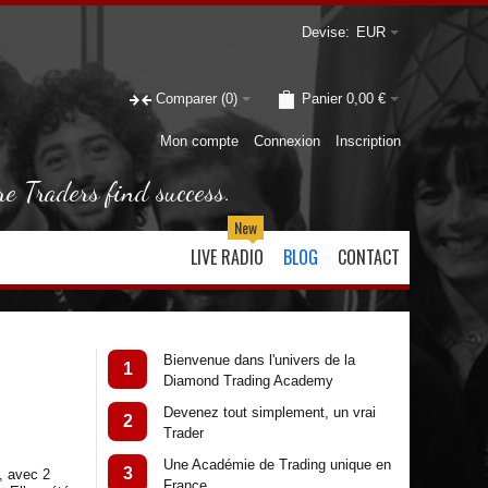
Devise:
EUR
Comparer
(0)
Panier
0,00 €
Mon compte
Connexion
Inscription
re Traders find success.
New
LIVE RADIO
BLOG
CONTACT
Bienvenue dans l'univers de la
1
Diamond Trading Academy
Devenez tout simplement, un vrai
2
Trader
Une Académie de Trading unique en
3
, avec 2
France