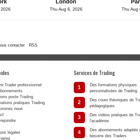
ork
London
Par
 2026
Thu Aug 6, 2026
Thu Aug 
ous contacter
RSS
pides
Services de Trading
ir Trader professionnel
Des formations physiques
1
abonnements
personnalisées de Trading
ions poste Trading
Des cours théoriques de Tra
2
mations pratiques Trading
pédagogiques
sommes nous
ct
Des vidéos pratiques de Tr
3
rejoindre
l'académie
Des abonnements adaptés 
4
ons légales
besoins des Traders
naires