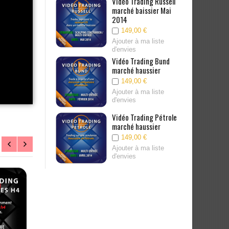
rading Bund
Vidéo Trading Russell
haussier
marché baissier Mai
 Ukraine
2014
00 €
149,00 €
à ma liste
Ajouter à ma liste
s
d'envies
rading Russell
Vidéo Trading Bund
haussier
marché haussier
00 €
149,00 €
à ma liste
Ajouter à ma liste
s
d'envies
rading
Vidéo Trading Pétrole
xx Nfp 2014
marché haussier
00 €
149,00 €
à ma liste
Ajouter à ma liste
s
d'envies