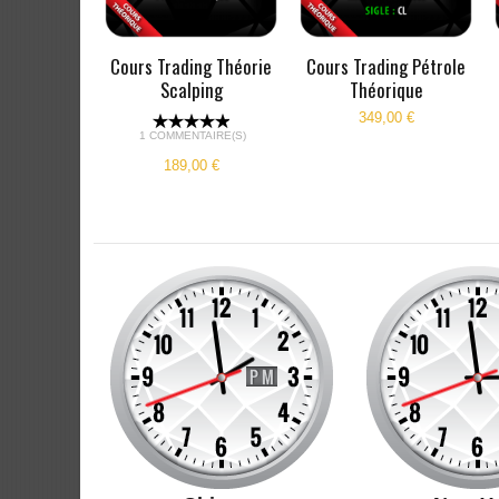
ng Russell
Cours Trading Théorie
Cours Trading Pétrole
rique
Scalping
Théorique
00 €
349,00 €
1 COMMENTAIRE(S)
189,00 €