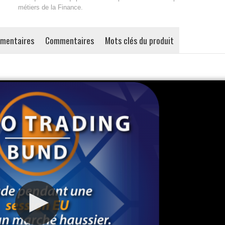
métiers de la Finance.
émentaires
Commentaires
Mots clés du produit
Vidéo T
après ch
économ
149,
Ajouter 
d'envie