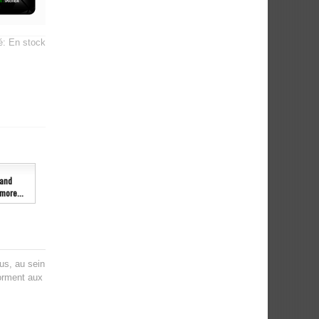
té:
En stock
and
more...
us, au sein
forment aux