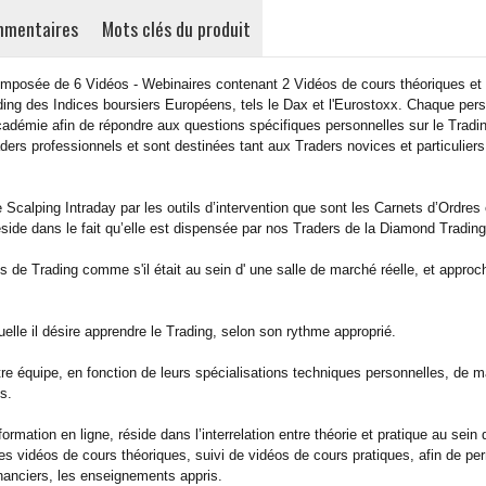
mentaires
Mots clés du produit
omposée de 6 Vidéos - Webinaires contenant 2 Vidéos de cours théoriques et
ading des Indices boursiers Européens, tels le Dax et l'Eurostoxx. Chaque per
cadémie afin de répondre aux questions spécifiques personnelles sur le Tradi
ers professionnels et sont destinées tant aux Traders novices et particuliers
 Scalping Intraday par les outils d’intervention que sont les Carnets d’Ordres 
 réside dans le fait qu’elle est dispensée par nos Traders de la Diamond Trad
ies de Trading comme s'il était au sein d' une salle de marché réelle, et appro
quelle il désire apprendre le Trading, selon son rythme approprié.
e équipe, en fonction de leurs spécialisations techniques personnelles, de m
s.
formation en ligne, réside dans l’interrelation entre théorie et pratique au sein 
s vidéos de cours théoriques, suivi de vidéos de cours pratiques, afin de pe
inanciers, les enseignements appris.