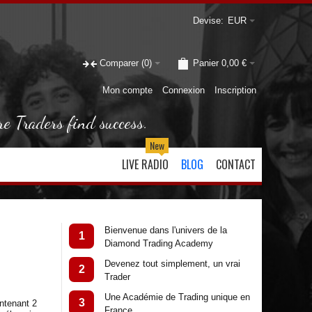
Devise:
EUR
Comparer
(0)
Panier
0,00 €
Mon compte
Connexion
Inscription
re Traders find success.
New
LIVE RADIO
BLOG
CONTACT
Bienvenue dans l'univers de la
1
Diamond Trading Academy
Devenez tout simplement, un vrai
2
Trader
Une Académie de Trading unique en
3
ntenant 2
France