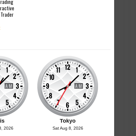
rading
ractive
 Trader
€
is
Tokyo
8, 2026
Sat Aug 8, 2026