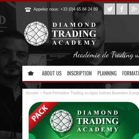
Appelez nous: +33 (0)4 65 84 24 89
Académie de Trading uni
ABOUT US
INSCRIPTION
PLANNING
FORMAT
Accueil
Pack Formation Trading en ligne Indices Boursiers Euro