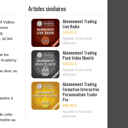
Articles similaires
Abonnement Trading
 4 Vidéos
Live Radio
sonne
149,00 €
ng.
, qu’aux
Ajouter à ma liste
d'envies
Abonnement Trading
et les
Pack Vidéo Illimité
ing Academy
649,00 €
Ajouter à ma liste
che donc au
d'envies
Abonnement Trading
Formation Interactive
Personnalisée Trader
anière à
Pro
990,00 €
Ajouter à ma liste
de cette
d'envies
rmettre au