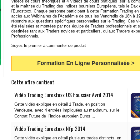
Vidéos de cours théoriques et 4 Vidéos de cours pratiques ,sur la com
et la maîtrise du Trading des Indices boursiers Européens, tels le Dax 
l'Eurostoxx. Chaque personne participant à cette Formation Trading en 
accès aux Wébinaires de l'Académie de tous les Vendredis de 18h à 19
répondre aux questions spécifiques personnelles sur le Trading. Ces v
été réalisées et montées par nos équipe de Traders professionnels et 
destinées tant aux Traders novices et particuliers, qu’aux Traders expe
Professionnels.
Soyez le premier à commenter ce produit
Formation En Ligne Personnalisée >
Cette offre contient:
Vidéo Trading Eurostoxx US haussier Avril 2014
Cette vidéo explique en détail 1 Trade, en position
Vendeuse, avec 4 entrées impliquées au maximum, sur le
Contrat Future de l'indice européen Euros ...
Vidéo Trading Eurostoxx Nfp 2014
Cette vidéo explique en détail plusieurs trades distincts, en