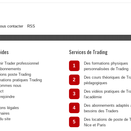
ous contacter
RSS
pides
Services de Trading
ir Trader professionnel
Des formations physiques
1
abonnements
personnalisées de Trading
ions poste Trading
Des cours théoriques de Tra
2
mations pratiques Trading
pédagogiques
sommes nous
ct
Des vidéos pratiques de Tr
3
rejoindre
l'académie
Des abonnements adaptés 
4
ons légales
besoins des Traders
naires
du site
Des locations de poste de T
5
Nice et Paris