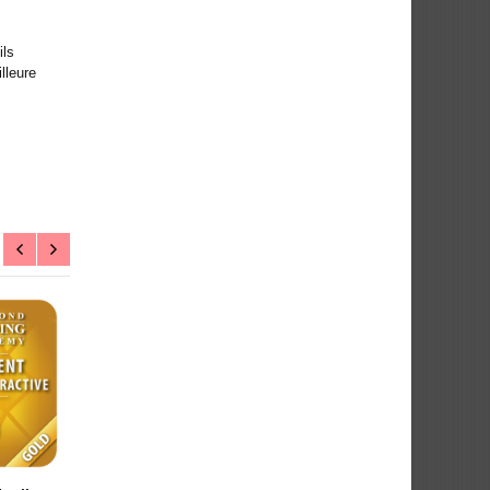
ils
lleure