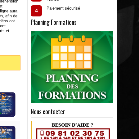
préhension
et
Paiement sécurisé
4
ligne aura
h, afin de
Planning Formations
idéos ont
sont
rts et
Nous contacter