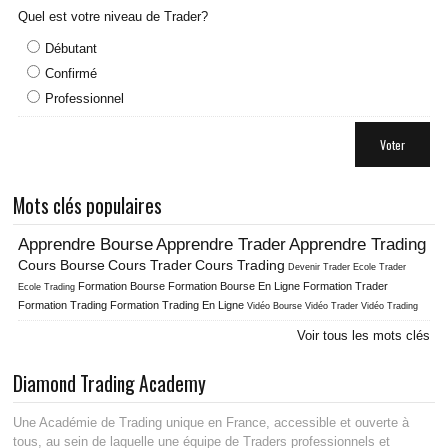
Quel est votre niveau de Trader?
Débutant
Confirmé
Professionnel
Voter
Mots clés populaires
Apprendre Bourse
Apprendre Trader
Apprendre Trading
Cours Bourse
Cours Trader
Cours Trading
Ecole Trader
Devenir Trader
Formation Bourse
Formation Bourse En Ligne
Formation Trader
Ecole Trading
Formation Trading
Formation Trading En Ligne
Vidéo Bourse
Vidéo Trader
Vidéo Trading
Voir tous les mots clés
Diamond Trading Academy
Une Académie de Trading unique en France, accessible et ouverte à
tous, au sein de laquelle une équipe de Traders professionnels et