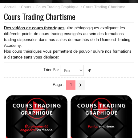
ABOUT US
Accueil
Cours
Cours Trading Graphique
Cours Trading Chartisme
Cours Trading Chartisme
INSCRIPTION
Des vidéos de cours théoriques
ultra pédagogiques expliquant les
PLANNING
différents points de
cours trading
enseignés au sein des
formations
trading
dispensées dans nos salles de marchés de la Diamond Trading
Academy.
FORMATIONS
Nos cours théoriques vous permettent de pouvoir suivre nos formations
à distance sans vous déplacer.
COURS
Trier Par
COURS TRADING GOLD
Page :
1
COURS TRADING PÉTROLE
COURS TRADING ARGENT
COURS TRADING BUND