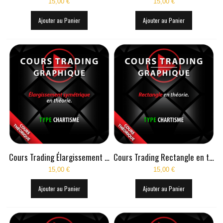
15,00 €
15,00 €
LIVE RADIO
Ajouter au Panier
Ajouter au Panier
New
Cours Trading Élargissement symétrique en théorie
Cours Trading Rectangle en théorie
15,00 €
15,00 €
Ajouter au Panier
Ajouter au Panier