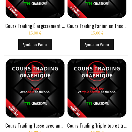
COURS TRADING DAX
COURS TRADING RUSSELL
Cours Trading Élargissement à angle droit en théorie
Cours Trading Fanion en théorie
COURS TRADING S&P
15,00 €
15,00 €
COURS TRADING EUROSTOXX
Ajouter au Panier
Ajouter au Panier
COURS TRADING SPREAD DAX-STOXX
COURS TRADING EUR/USD
VIDÉOS
INFOS PRATIQUES
CONTACT
Cours Trading Tasse avec anse en théorie
Cours Trading Triple top et triple bottom en théorie
BLOG