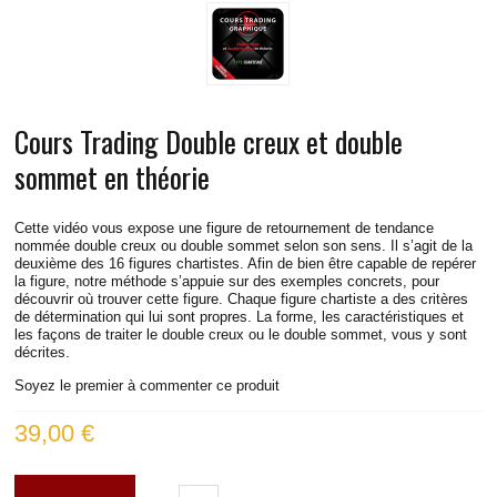
COURS TRADING DAX
COURS TRADING RUSSELL
COURS TRADING S&P
Cours Trading Double creux et double
COURS TRADING EUROSTOXX
sommet en théorie
COURS TRADING SPREAD DAX-STOXX
Cette vidéo vous expose une figure de retournement de tendance
nommée double creux ou double sommet selon son sens. Il s’agit de la
deuxième des 16 figures chartistes. Afin de bien être capable de repérer
COURS TRADING EUR/USD
la figure, notre méthode s’appuie sur des exemples concrets, pour
découvrir où trouver cette figure. Chaque figure chartiste a des critères
de détermination qui lui sont propres. La forme, les caractéristiques et
VIDÉOS
les façons de traiter le double creux ou le double sommet, vous y sont
décrites.
INFOS PRATIQUES
Soyez le premier à commenter ce produit
39,00 €
CONTACT
BLOG