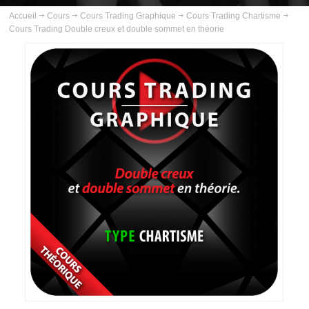
ABOUT US
Accueil
Cours
Cours Trading Graphique
Cours Trading Chartisme
Cours Trading Double creux et double sommet en théorie
INSCRIPTION
PLANNING
FORMATIONS
COURS
COURS TRADING GOLD
COURS TRADING PÉTROLE
COURS TRADING ARGENT
COURS TRADING BUND