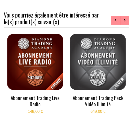
Vous pourriez également être intéressé par
le(s) produit(s) suivant(s)
 Pack
Abonnement Trading
Location poste Trading Ni
Formation Interactive
3 mois
Personnalisée Trader Pro
2 340,00 €
990,00 €