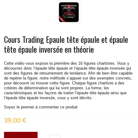
COURS TRADING DAX
COURS TRADING RUSSELL
COURS TRADING S&P
Cours Trading Epaule tête épaule et épaule
COURS TRADING EUROSTOXX
tête épaule inversée en théorie
COURS TRADING SPREAD DAX-STOXX
Cette vidéo vous expose la première des 16 figures chartistes. Vous y
découvrez donc l’épaule tête épaule et l’épaule tête épaule inversée qui
sont des figures de retournement de tendance. Afin de bien être capable
COURS TRADING EUR/USD
de repérer la figure, notre méthode s’appuie sur des exemples concrets,
pour découvrir où trouver cette figure. Chaque figure chartiste a des
critères de détermination qui lui sont propres. La forme, les
VIDÉOS
caractéristiques et les façons de traiter l’épaule tête épaule ainsi que
l’épaule tête épaule inversée, vous y sont décrits.
INFOS PRATIQUES
Soyez le premier à commenter ce produit
39,00 €
CONTACT
BLOG