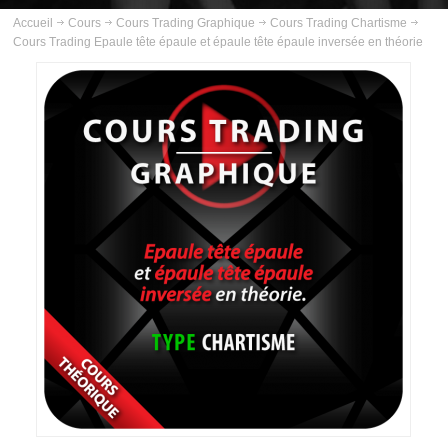
ABOUT US
Accueil
Cours
Cours Trading Graphique
Cours Trading Chartisme
Cours Trading Epaule tête épaule et épaule tête épaule inversée en théorie
INSCRIPTION
PLANNING
FORMATIONS
COURS
COURS TRADING GOLD
COURS TRADING PÉTROLE
COURS TRADING ARGENT
COURS TRADING BUND