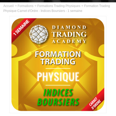
ABOUT US
Accueil
Formations
Formations Trading Physiques
Formation Trading
Physique Carnet d'Ordre - Indices Boursiers - 1 semaine
INSCRIPTION
PLANNING
FORMATIONS
FORMATIONS TRADING EN LIGNE
Exclusif
FORMATIONS TRADING PHYSIQUES
COURS
VIDÉOS
INFOS PRATIQUES