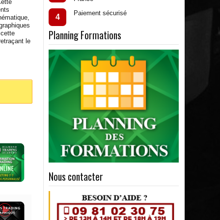
Cette
ents
Paiement sécurisé
4
chématique,
graphiques
Planning Formations
 cette
retraçant le
Nous contacter