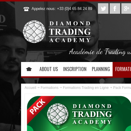
Appelez nous: +33 (0)4 65 84 24 89
Académie de Trading uni
ABOUT US
INSCRIPTION
PLANNING
FORMAT
Accueil
Formations
Formations Trading en Ligne
Pack Forma