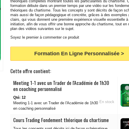
théoriques complètes montrant toutes les particularités du chartisme. 
formation débute dans un premier temps par une vidéo sur les fondem
théoriques du chartisme. Tous les concepts y sont décrits de façon s
mais aussi de façon pédagogique et concrète, grâces à des exemples 
clairs, qui vous donnent une première expérience visuelle essentielle à
initiation, afin de vous offrir une bonne approche du chartisme, tout en 
plan des vidéos suivantes sur le sujet.
Soyez le premier à commenter ce produit
Formation En Ligne Personnalisée >
Cette offre contient:
Meeting 1-1 avec un Trader de l'Académie de 1h30
en coaching personnalisé
Qté: 12
En stock
Meeting 1-1 avec un Trader de l'Académie de 1h30
en coaching personnalisé
Cours Trading Fondement théorique du chartisme
Tous les concepts sont décrits ici de façon schématique,