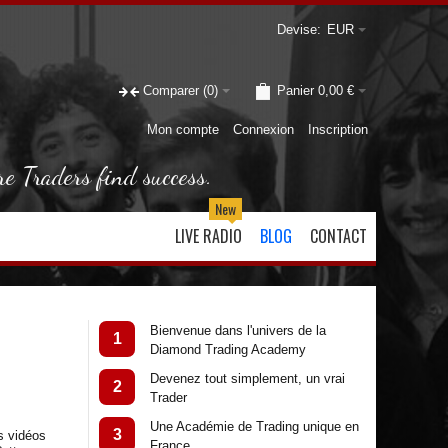
Devise:
EUR
Comparer
(0)
Panier
0,00 €
Mon compte
Connexion
Inscription
re Traders find success.
New
LIVE RADIO
BLOG
CONTACT
Bienvenue dans l'univers de la
1
Diamond Trading Academy
Devenez tout simplement, un vrai
2
Trader
Une Académie de Trading unique en
3
s vidéos
France