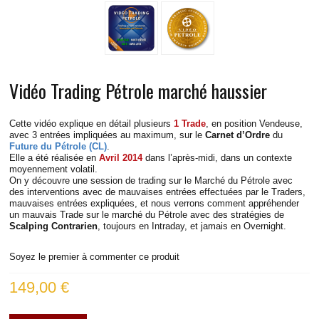
VIDÉOS TRADING BUND
VIDÉOS TRADING DAX
VIDÉOS TRADING RUSSELL
Vidéo Trading Pétrole marché haussier
VIDÉOS TRADING S&P
Cette vidéo explique en détail plusieurs
1 Trade
, en position Vendeuse,
avec 3 entrées impliquées au maximum, sur le
Carnet d’Ordre
du
VIDÉOS TRADING EUROSTOXX
Future du Pétrole (CL)
.
Elle a été réalisée en
Avril 2014
dans l’après-midi, dans un contexte
moyennement volatil.
VIDÉOS TRADING SPREAD DAX-STOXX
On y découvre une session de trading sur le Marché du Pétrole avec
des interventions avec de mauvaises entrées effectuées par le Traders,
mauvaises entrées expliquées, et nous verrons comment appréhender
VIDÉOS TRADING EUR/USD
un mauvais Trade sur le marché du Pétrole avec des stratégies de
Scalping Contrarien
, toujours en Intraday, et jamais en Overnight.
INFOS PRATIQUES
Soyez le premier à commenter ce produit
CONTACT
149,00 €
BLOG