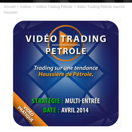
ABOUT US
Accueil
Vidéos
Vidéos Trading Pétrole
Vidéo Trading Pétrole marché
haussier
INSCRIPTION
PLANNING
FORMATIONS
COURS
VIDÉOS
VIDÉOS TRADING GOLD
VIDÉOS TRADING PÉTROLE
VIDÉOS TRADING ARGENT