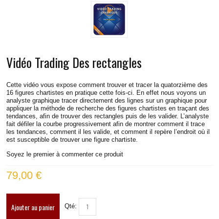
VIDÉOS TRADING BUND
VIDÉOS TRADING DAX
VIDÉOS TRADING RUSSELL
Vidéo Trading Des rectangles
VIDÉOS TRADING S&P
Cette vidéo vous expose comment trouver et tracer la quatorzième des
16 figures chartistes en pratique cette fois-ci. En effet nous voyons un
VIDÉOS TRADING EUROSTOXX
analyste graphique tracer directement des lignes sur un graphique pour
appliquer la méthode de recherche des figures chartistes en traçant des
tendances, afin de trouver des rectangles puis de les valider. L’analyste
VIDÉOS TRADING SPREAD DAX-STOXX
fait défiler la courbe progressivement afin de montrer comment il trace
les tendances, comment il les valide, et comment il repère l’endroit où il
est susceptible de trouver une figure chartiste.
VIDÉOS TRADING EUR/USD
Soyez le premier à commenter ce produit
INFOS PRATIQUES
79,00 €
CONTACT
Ajouter au panier
Qté:
BLOG