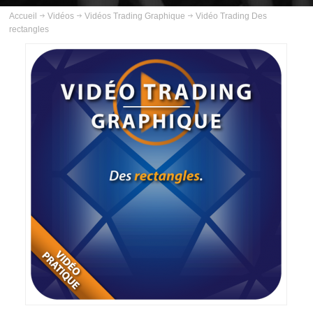
ABOUT US
Accueil
Vidéos
Vidéos Trading Graphique
Vidéo Trading Des
rectangles
INSCRIPTION
PLANNING
FORMATIONS
COURS
VIDÉOS
VIDÉOS TRADING GOLD
VIDÉOS TRADING PÉTROLE
VIDÉOS TRADING ARGENT