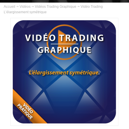
ABOUT US
Accueil
Vidéos
Vidéos Trading Graphique
Vidéo Trading
L’élargissement symétrique
INSCRIPTION
PLANNING
FORMATIONS
COURS
VIDÉOS
VIDÉOS TRADING GOLD
VIDÉOS TRADING PÉTROLE
VIDÉOS TRADING ARGENT