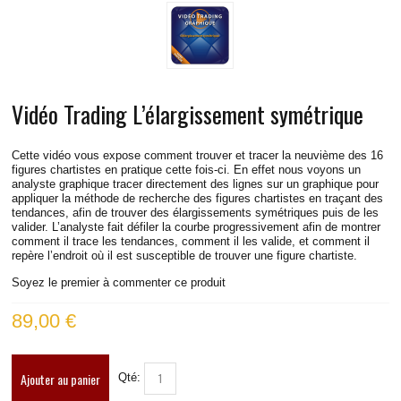
VIDÉOS TRADING BUND
VIDÉOS TRADING DAX
VIDÉOS TRADING RUSSELL
Vidéo Trading L’élargissement symétrique
VIDÉOS TRADING S&P
Cette vidéo vous expose comment trouver et tracer la neuvième des 16
figures chartistes en pratique cette fois-ci. En effet nous voyons un
VIDÉOS TRADING EUROSTOXX
analyste graphique tracer directement des lignes sur un graphique pour
appliquer la méthode de recherche des figures chartistes en traçant des
tendances, afin de trouver des élargissements symétriques puis de les
VIDÉOS TRADING SPREAD DAX-STOXX
valider. L’analyste fait défiler la courbe progressivement afin de montrer
comment il trace les tendances, comment il les valide, et comment il
repère l’endroit où il est susceptible de trouver une figure chartiste.
VIDÉOS TRADING EUR/USD
Soyez le premier à commenter ce produit
INFOS PRATIQUES
89,00 €
CONTACT
Ajouter au panier
Qté:
BLOG