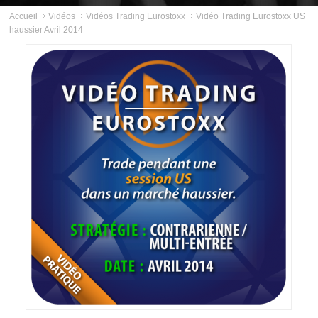
ABOUT US
Accueil
Vidéos
Vidéos Trading Eurostoxx
Vidéo Trading Eurostoxx US
haussier Avril 2014
INSCRIPTION
PLANNING
FORMATIONS
COURS
VIDÉOS
VIDÉOS TRADING GOLD
VIDÉOS TRADING PÉTROLE
VIDÉOS TRADING ARGENT