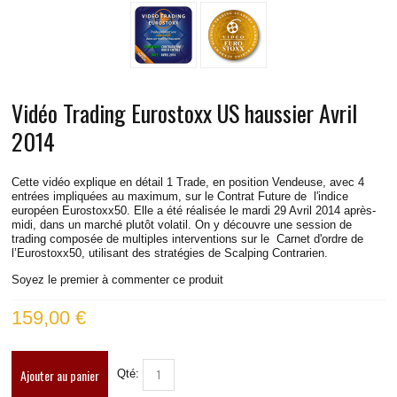
VIDÉOS TRADING BUND
VIDÉOS TRADING DAX
VIDÉOS TRADING RUSSELL
Vidéo Trading Eurostoxx US haussier Avril
VIDÉOS TRADING S&P
2014
VIDÉOS TRADING EUROSTOXX
Cette vidéo explique en détail 1 Trade, en position Vendeuse, avec 4
entrées impliquées au maximum, sur le Contrat Future de l'indice
européen Eurostoxx50. Elle a été réalisée le mardi 29 Avril 2014 après-
VIDÉOS TRADING SPREAD DAX-STOXX
midi, dans un marché plutôt volatil. On y découvre une session de
trading composée de multiples interventions sur le Carnet d'ordre de
l’Eurostoxx50, utilisant des stratégies de Scalping Contrarien.
VIDÉOS TRADING EUR/USD
Soyez le premier à commenter ce produit
INFOS PRATIQUES
159,00 €
CONTACT
Ajouter au panier
Qté:
BLOG