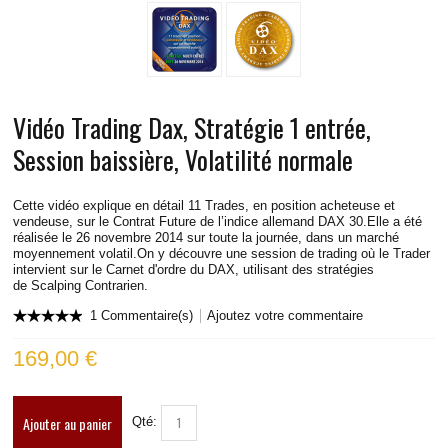
VIDÉOS TRADING BUND
VIDÉOS TRADING DAX
VIDÉOS TRADING RUSSELL
Vidéo Trading Dax, Stratégie 1 entrée,
VIDÉOS TRADING S&P
Session baissière, Volatilité normale
VIDÉOS TRADING EUROSTOXX
Cette vidéo explique en détail 11 Trades, en position acheteuse et
vendeuse, sur le Contrat Future de l’indice allemand DAX 30.Elle a été
réalisée le 26 novembre 2014 sur toute la journée, dans un marché
VIDÉOS TRADING SPREAD DAX-STOXX
moyennement volatil.On y découvre une session de trading où le Trader
intervient sur le Carnet d'ordre du DAX, utilisant des stratégies
de Scalping Contrarien.
VIDÉOS TRADING EUR/USD
1 Commentaire(s)
Ajoutez votre commentaire
INFOS PRATIQUES
169,00 €
CONTACT
Ajouter au panier
Qté:
BLOG