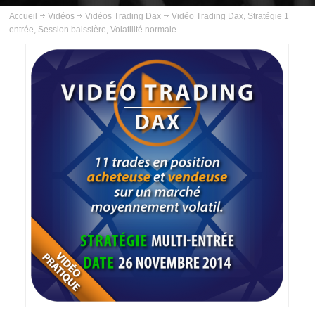
ABOUT US
Accueil
Vidéos
Vidéos Trading Dax
Vidéo Trading Dax, Stratégie 1
entrée, Session baissière, Volatilité normale
INSCRIPTION
PLANNING
FORMATIONS
COURS
VIDÉOS
VIDÉOS TRADING GOLD
VIDÉOS TRADING PÉTROLE
VIDÉOS TRADING ARGENT