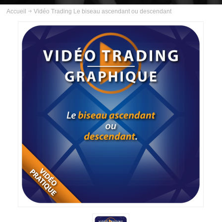
ABOUT US
Accueil
Vidéo Trading Le biseau ascendant ou descendant
INSCRIPTION
PLANNING
FORMATIONS
COURS
VIDÉOS
INFOS PRATIQUES
CONTACT
BLOG