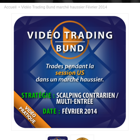
ABOUT US
Accueil
Vidéo Trading Bund marché haussier Février 2014
INSCRIPTION
PLANNING
FORMATIONS
COURS
VIDÉOS
INFOS PRATIQUES
CONTACT
BLOG