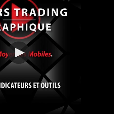
d'envie
Cours T
149,
Ajouter 
d'envie
Cours T
Théoriq
349,
Ajouter 
d'envie
Cours T
Eurodol
349,
Ajouter 
d'envie