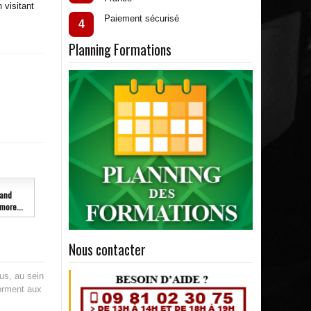
 visitant
Paiement sécurisé
4
Planning Formations
and
more...
Nous contacter
us, au sein
forment aux