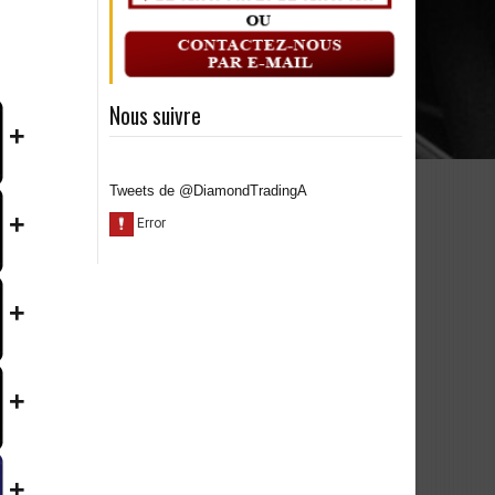
Nous suivre
+
Tweets de @DiamondTradingA
+
+
+
+