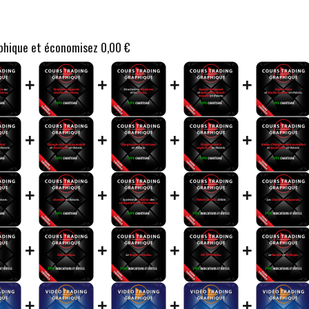
aphique et économisez
0,00 €
+
+
+
+
+
+
+
+
+
+
+
+
+
+
+
+
+
+
+
+