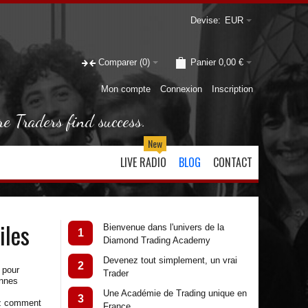
Devise:
EUR
Comparer
(0)
Panier
0,00 €
Mon compte
Connexion
Inscription
re Traders find success.
New
LIVE RADIO
BLOG
CONTACT
iles
Bienvenue dans l'univers de la
1
Diamond Trading Academy
Devenez tout simplement, un vrai
2
 pour
Trader
ennes
Une Académie de Trading unique en
3
vez comment
France