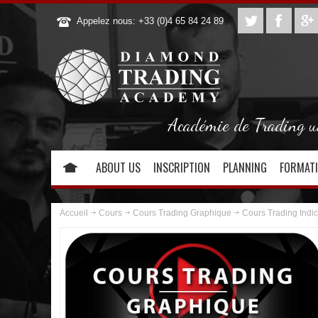
Appelez nous: +33 (0)4 65 84 24 89
Académie de Trading uni
ABOUT US
INSCRIPTION
PLANNING
FORMAT
Accueil
Cours
Cours Trading Graphique
Cours Trading Indic