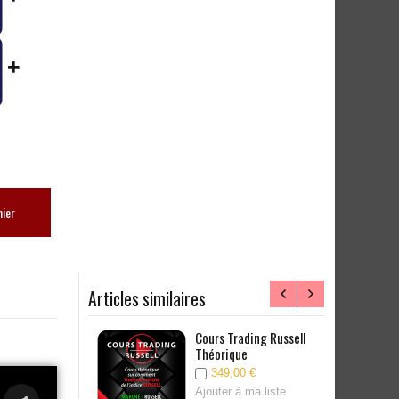
+
nier
Articles similaires
rading Bund
Cours Trading Russell
ue
Théorique
00 €
349,00 €
à ma liste
Ajouter à ma liste