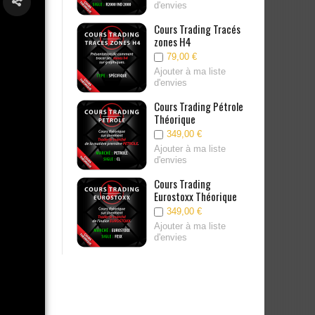
s
d'envies
rading Scalping
Cours Trading Tracés
zones H4
00 €
79,00 €
à ma liste
s
Ajouter à ma liste
d'envies
rading Gold
Cours Trading Pétrole
ue
Théorique
00 €
349,00 €
à ma liste
Ajouter à ma liste
s
d'envies
rading
Cours Trading
lar Théorique
Eurostoxx Théorique
00 €
349,00 €
à ma liste
Ajouter à ma liste
s
d'envies