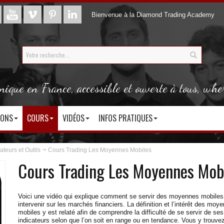
Bienvenue à la Diamond Trading Academy
que en France, accessible et ouverte à tous, whe
IONS
COURS
VIDÉOS
INFOS PRATIQUES
ateurs et Outils
Cours Trading Les Moyennes Mobiles
Cours Trading Les Moyennes Mob
Voici une vidéo qui explique comment se servir des moyennes mobiles
intervenir sur les marchés financiers. La définition et l’intérêt des moy
mobiles y est relaté afin de comprendre la difficulté de se servir de ses
indicateurs selon que l’on soit en range ou en tendance. Vous y trou