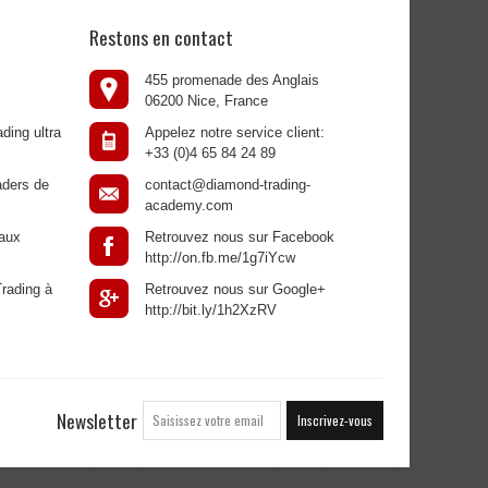
Restons en contact
455 promenade des Anglais
06200 Nice, France
ding ultra
Appelez notre service client:
+33 (0)4 65 84 24 89
aders de
contact@diamond-trading-
academy.com
aux
Retrouvez nous sur Facebook
http://on.fb.me/1g7iYcw
rading à
Retrouvez nous sur Google+
http://bit.ly/1h2XzRV
Newsletter
Inscrivez-vous