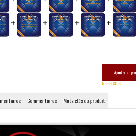
+
+
+
+
Ajouter au pa
5 053,00 €
émentaires
Commentaires
Mots clés du produit
Cours T
Théoriq
349,
Ajouter 