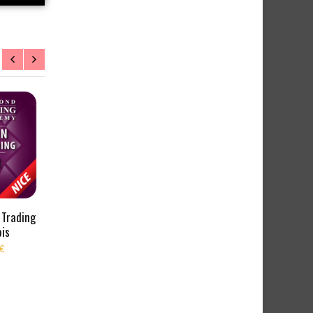
 Trading
Location poste Trading
is
Nice 12 mois
€
9 360,00 €