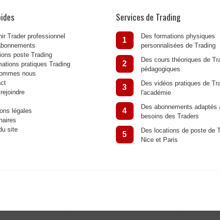
pides
Services de Trading
ir Trader professionnel
Des formations physiques
1
abonnements
personnalisées de Trading
ions poste Trading
Des cours théoriques de Tra
2
mations pratiques Trading
pédagogiques
sommes nous
ct
Des vidéos pratiques de Tr
3
rejoindre
l'académie
Des abonnements adaptés 
4
ons légales
besoins des Traders
naires
du site
Des locations de poste de T
5
Nice et Paris