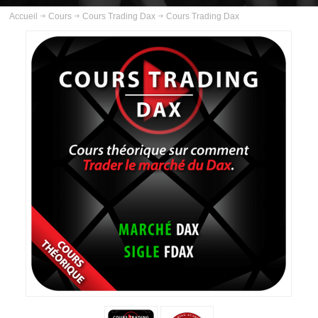
ABOUT US
Accueil
Cours
Cours Trading Dax
Cours Trading Dax
INSCRIPTION
PLANNING
FORMATIONS
COURS
COURS TRADING GOLD
COURS TRADING PÉTROLE
COURS TRADING ARGENT
COURS TRADING BUND