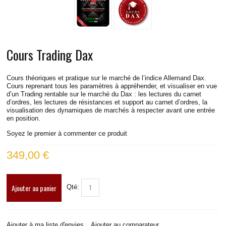
COURS TRADING DAX
COURS TRADING RUSSELL
Cours Trading Dax
COURS TRADING S&P
COURS TRADING EUROSTOXX
Cours théoriques et pratique sur le marché de l’indice Allemand Dax.
Cours reprenant tous les paramètres à appréhender, et visualiser en vue
d’un Trading rentable sur le marché du Dax : les lectures du carnet
COURS TRADING SPREAD DAX-STOXX
d’ordres, les lectures de résistances et support au carnet d’ordres, la
visualisation des dynamiques de marchés à respecter avant une entrée
en position.
COURS TRADING EUR/USD
Soyez le premier à commenter ce produit
VIDÉOS
349,00 €
INFOS PRATIQUES
Ajouter au panier
Qté:
CONTACT
BLOG
Ajouter à ma liste d'envies
Ajouter au comparateur