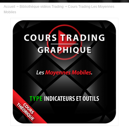
ABOUT US
Accueil
Bibliothèque vidéos Trading
Cours Trading Les Moyennes
Mobiles
INSCRIPTION
PLANNING
FORMATIONS
COURS
VIDÉOS
INFOS PRATIQUES
CONTACT
BLOG